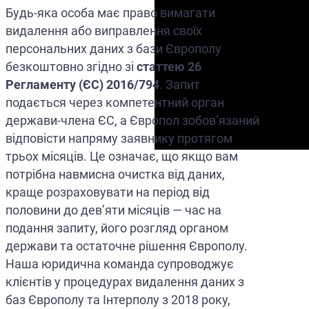
Будь-яка особа має право вимагати
видалення або виправлення своїх
персональних даних з бази Європолу
безкоштовно згідно зі
статтею 26
Регламенту (ЄС) 2016/794
. Запит
подається через компетентний орган
держави-члена ЄС, а Європол зобов’язаний
відповісти напряму заявнику протягом
трьох місяців. Це означає, що якщо вам
потрібна навмисна очистка від даних,
краще розраховувати на період від
половини до дев’яти місяців — час на
подання запиту, його розгляд органом
держави та остаточне рішення Європолу.
Наша юридична команда супроводжує
клієнтів у процедурах видалення даних з
баз Європолу та Інтерполу з 2018 року,