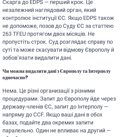
Скарга до EDPS — перший крок. Це
незалежний наглядовий орган, який
контролює інституції ЄС. Якщо EDPS також
не допоможе, позов до Суду ЄС за статтею
263 TFEU протягом двох місяців. Не
пропустіть строк. Суд розглядає справу по
суті та може скасувати відмову Європолу й
зобов’язати видалити дані.
Чи можна видалити дані з Європолу та Інтерполу
одночасно?
Нема. Це різні организації з різними
процедурами. Запит до Європолу йде через
державу-членів ЄС, запит до Інтерполу —
напряму до CCF. Якщо ваші дані в обох
базах, подайте два окремих запити
паралельно. Один не впливає на другий —