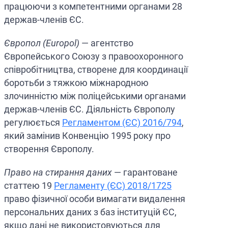
працюючи з компетентними органами 28
держав-членів ЄС.
Європол (Europol)
— агентство
Європейського Союзу з правоохоронного
співробітництва, створене для координації
боротьби з тяжкою міжнародною
злочинністю між поліцейськими органами
держав-членів ЄС. Діяльність Європолу
регулюється
Регламентом (ЄС) 2016/794
,
який замінив Конвенцію 1995 року про
створення Європолу.
Право на стирання даних
— гарантоване
статтею 19
Регламенту (ЄС) 2018/1725
право фізичної особи вимагати видалення
персональних даних з баз інституцій ЄС,
якщо дані не використовуються для