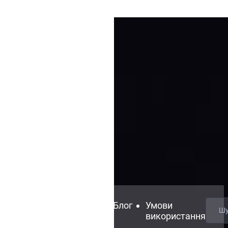
Зв’яжіться
FAQ
Блог
Умови
з нами
використання