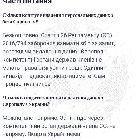
Часті питання
Скільки коштує видалення персональних даних з
бази Європолу?
Безкоштовно. Стаття 26 Регламенту (ЄС)
2016/794 забороняє взимати збір за запит,
розгляд чи видалення даних. Європол і
компетентні органи держав-членів не
мають права стягувати гроші. Єдиний
винахід — адвокат, якщо наймете. Сам
процес: нулі витрат.
Чи можна подати запит на видалення даних з
Європолу з України?
Можна, але непрямо. Запит йде через
компетентний орган держави-члена ЄС, не
напряму. Якщо в Україні нема