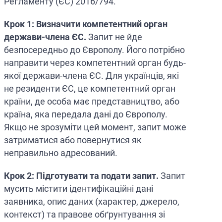
Регламенту (ЄС) 2016/794.
Крок 1: Визначити компетентний орган
держави-члена ЄС.
Запит не йде
безпосередньо до Європолу. Його потрібно
направити через компетентний орган будь-
якої держави-члена ЄС. Для українців, які
не резиденти ЄС, це компетентний орган
країни, де особа має представництво, або
країна, яка передала дані до Європолу.
Якщо не зрозуміти цей момент, запит може
затриматися або повернутися як
неправильно адресований.
Крок 2: Підготувати та подати запит.
Запит
мусить містити ідентифікаційні дані
заявника, опис даних (характер, джерело,
контекст) та правове обґрунтування зі