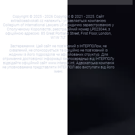
Copyright © 2025 - 2026 Copyright © 2021 - 2025. Сайт
extradiceadvokati.cz належить і управляється компанією
Collegium of International Lawyers LP, юридично зареєстрованою у
Сполученому Королівстві, реєстраційний номер LP023044, з
офіційною адресою: 85 Great Portland Street, First Floor, London,
W1W 7LT.
Застереження: Цей сайт не пов'язаний з ІНТЕРПОЛом, не
схвалений, не спонсорується та офіційно не пов'язаний із
жодним із його підрозділів чи афілійованих структур. Для
отримання достовірної інформації безпосередньо від ІНТЕРПОЛу
відвідайте офіційний сайт www.interpol.int. Адвокатська компанія
не уповноважена представляти ІНТЕРПОЛ або виступати від його
імені.