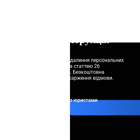
Фіолетове п
дані з бази Європолу:
Чорне повід
юридичні підстави та
Спеціальні 
покрокова інструкція
Покрокова інструкція видалення персональних
даних з бази Європолу за статтею 26
Регламенту ЄС 2016/794. Безкоштовна
процедура, строки та оскарження відмови.
Зв'яжіться з юристами