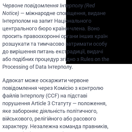
Червоне повідомлення Інтерполу (Red
Notice)
— міжнародне сповіщення, видане
Інтерполом на запит Національного
центрального бюро країни-члена. Воно
просить правоохоронні органи інших країн
розшукати та тимчасово затримати особу
до вирішення питань екстрадиції, видачі
або подібних процедур згідно з Rules on the
Processing of Data Інтерполу.
Адвокат може оскаржити червоне
повідомлення через Комісію з контролю
файлів Інтерполу (CCF) на підставі
порушення Article 3 Статуту — положення,
яке забороняє діяльність політичного,
військового, релігійного або расового
характеру. Незалежна команда правників,