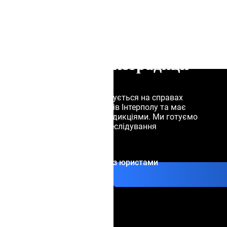
Фіолетове п
справах Інтерполу:
Чорне повід
захист від міжнародного
Спеціальні 
розшуку та екстрадиції
Наша команда спеціалізується на справах
Комісії з контролю файлів Інтерполу та має
досвід роботи з 28 юрисдикціями. Ми готуємо
докази політичного переслідування
Зв'яжіться з юристами