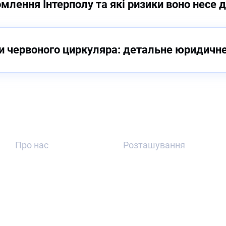
млення Інтерполу та які ризики воно несе 
и червоного циркуляра: детальне юридичне
Про нас
Розташування
Про нас
Екстрадиція
Наша
Україна ↔
команда
Чехія
Успішні
Екстрадиція