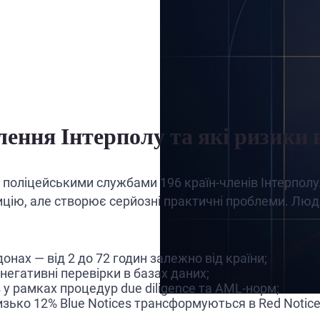
ення Інтерполу та які ризики в
 поліцейськими службами 196 країн-членів Інтерполу.
ицію, але створює серйозні практичні проблеми. Люд
нах — від 2 до 72 годин залежно від країни;
 негативні перевірки в базах даних;
у рамках процедур due diligence та AML-норм;
ько 12% Blue Notices трансформуються в Red Notice 