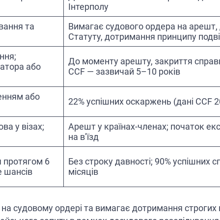
Інтерполу
вання та
Вимагає судового ордера на арешт, 
Статуту, дотримання принципу подвій
ння;
До моменту арешту, закриття справ
іатора або
CCF — зазвичай 5–10 років
енням або
22% успішних оскаржень (дані CCF 
ва у візах;
Арешт у країнах-членах; початок екс
на в’їзд
я протягом 6
Без строку давності; 90% успішних 
е шансів
місяців
на судовому ордері та вимагає дотримання строгих 