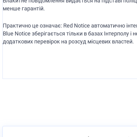
Блакитне повідомлення видається на підставі полі
менше гарантій.
Практично це означає: Red Notice автоматично інтег
Blue Notice зберігається тільки в базах Інтерполу
додаткових перевірок на розсуд місцевих властей.