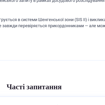
цейського запиту в рамках досудового розслідуванн
рується в системи Шенгенської зони (SIS II) і виклик
 і не завжди перевіряється прикордонниками — але мо
Часті запитання