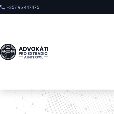
+357 96 447475
Головна
>
Послуги
>
Блакитне повідомлення Інтерп