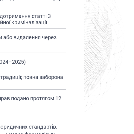
дотримання статті 3
ної криміналізації
и або видалення через
2024–2025)
традиції; повна заборона
справ подано протягом 12
юридичних стандартів.