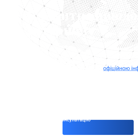
Блакитне повід
Інтерполу
Блакитне повідомлення Інтерполу може пр
видачі віз та блокування банківських раху
кримінальній справі. Згідно з
офіційною ін
використовується для збору інформації пр
розслідуванням, але не містить запиту на
оскарженні блакитних повідомлень через 
(CCF), з досвідом супроводу справ у 19 юр
Отримати консультацію