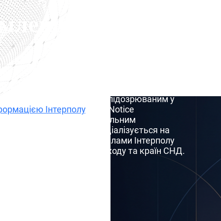
Фіолетове повідомлення
омлення
Чорне повідомлення Ін
Спеціальні повідомленн
извести до затримань на кордоні, відмови у
нків — навіть якщо ви не є підозрюваним у
формацією Інтерполу
, Blue Notice
о особу у зв’язку з кримінальним
 арешт. Наша команда спеціалізується на
Комісію з контролю за файлами Інтерполу
исдикціях ЄС, Близького Сходу та країн СНД.