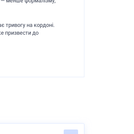
я — менше формалізму,
ає тривогу на кордоні.
же призвести до