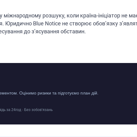
міжнародному розшуку, коли країна-ініціатор не має
Юридично Blue Notice не створює обов’язку з’являти
сування до з’ясування обставин.
ментом. Оцінимо ризики та підготуємо план дій.
відь за 24год · Без зобов’язань