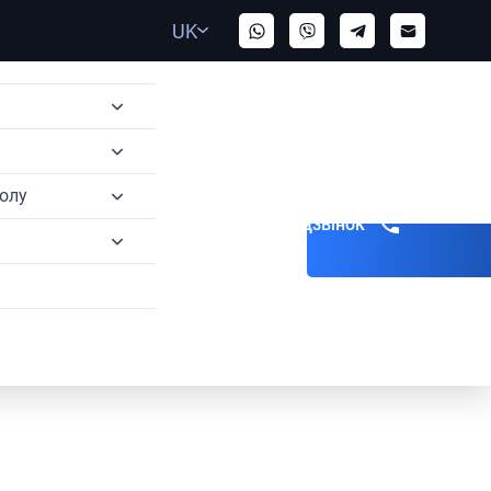
UK
полу
Замовити дзвінок
ерполу
олу
ерполу
олу
 Інтерполу
терполу
терполу
ння Інтерполу