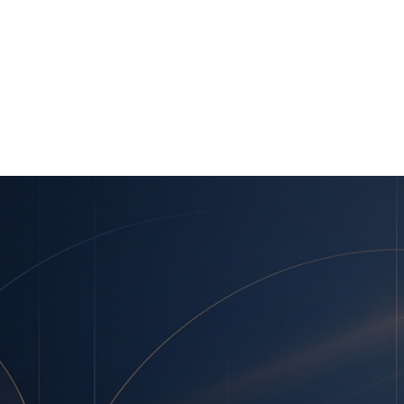
 Інтерполу
терполу
я ООН та Інтерполу