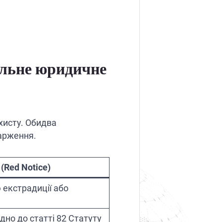
альне юридичне
ахисту. Обидва
арження.
(Red Notice)
 екстрадиції або
но до статті 82 Статуту