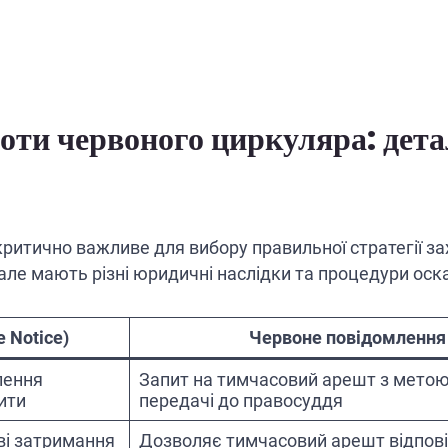
оти червоного циркуляра: дет
e критично важливе для вибору правильної стратегії з
ле мають різні юридичні наслідки та процедури оск
 Notice)
Червоне повідомлення 
лення
Запит на тимчасовий арешт з метою
ити
передачі до правосуддя
ві затримання
Дозволяє тимчасовий арешт відповід