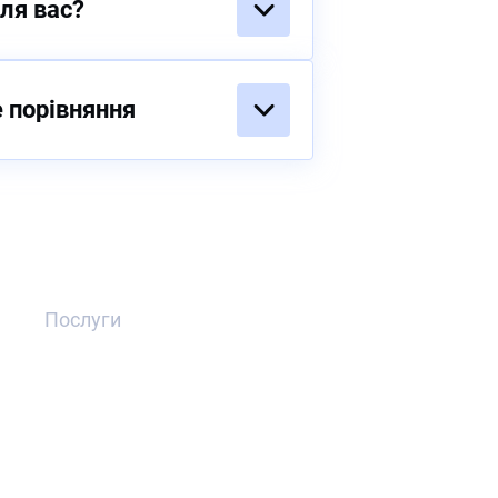
для вас?
 порівняння
Послуги
Червоне повідомлення
Блакитне повідомлення
Жовте повідомлення
Європейський ордер на