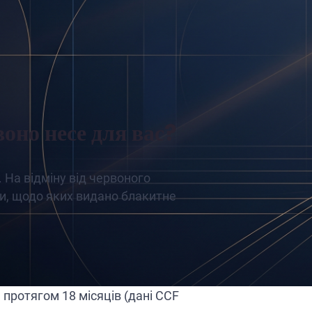
оно несе для вас?
 На відміну від червоного
и, щодо яких видано блакитне
протягом 18 місяців (дані CCF