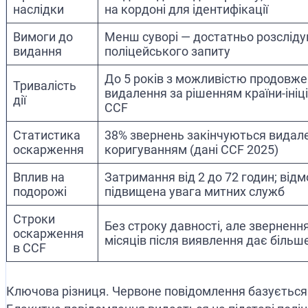
наслідки
на кордоні для ідентифікації
Вимоги до
Менш суворі — достатньо розсліду
видання
поліцейського запиту
До 5 років з можливістю продовже
Тривалість
видалення за рішенням країни-ініц
дії
CCF
Статистика
38% звернень закінчуються видал
оскарження
коригуванням (дані CCF 2025)
Вплив на
Затримання від 2 до 72 годин; відмо
подорожі
підвищена увага митних служб
Строки
Без строку давності, але зверненн
оскарження
місяців після виявлення дає більш
в CCF
Ключова різниця. Червоне повідомлення базується 