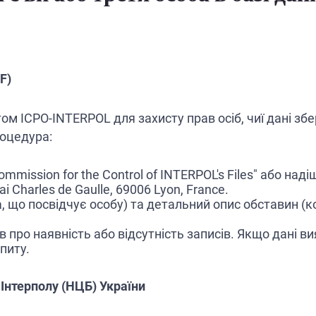
F)
ом ICPO-INTERPOL для захисту прав осіб, чиї дані збе
роцедура:
mmission for the Control of INTERPOL's Files" або на
ai Charles de Gaulle, 69006 Lyon, France.
 що посвідчує особу) та детальний опис обставин (ко
в про наявність або відсутність записів. Якщо дані в
апиту.
Інтерполу (НЦБ) України