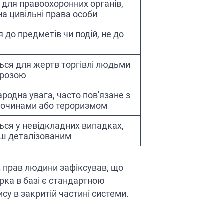
для правоохоронних органів,
на цивільні права особи
 до предметів чи подій, не до
ься для жертв торгівлі людьми
агрозою
одна увага, часто пов'язане з
лочинами або тероризмом
ься у невідкладних випадках,
ш деталізованим
 з прав людини зафіксував, що
рка в базі є стандартною
су в закритій частині системи.