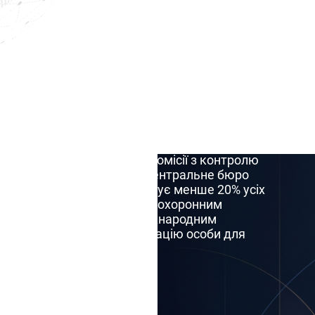
Фіолетове повідомлення
ебе або третю
Чорне повідомлення Ін
ній базі даних
Спеціальні повідомленн
олу
но тільки через запит до Комісії з контролю
ні, або через Національне центральне бюро
их на сайті INTERPOL показує менше 20% усіх
ів доступна виключно правоохоронним
рвоне повідомлення не є міжнародним
раїни до інших про локалізацію особи для