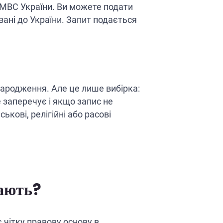
 МВС України. Ви можете подати
ані до України. Запит подається
ародження. Але це лише вибірка:
 заперечує і якщо запис не
кові, релігійні або расові
чають?
 чітку правову основу в