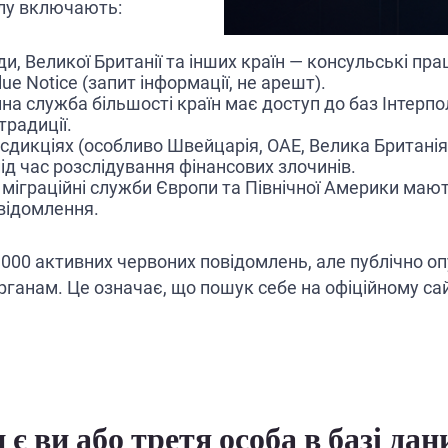
олу включають:
и, Великої Британії та інших країн — консульські пр
ue Notice (запит інформації, не арешт).
а служба більшості країн має доступ до баз Інтерпо
традиції.
дикціях (особливо Швейцарія, ОАЕ, Велика Британія) 
ід час розслідування фінансових злочинів.
міграційні служби Європи та Північної Америки мают
відомлення.
 000 активних червоних повідомлень, але публічно о
ганам. Це означає, що пошук себе на офіційному сай
 є ви або третя особа в базі да