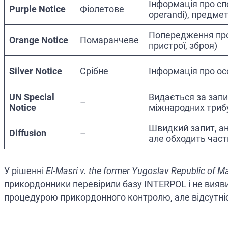
Інформація про сп
Purple Notice
Фіолетове
operandi), предме
Попередження про 
Orange Notice
Помаранчеве
пристрої, зброя)
Silver Notice
Срібне
Інформація про осо
UN Special
Видається за зап
–
Notice
міжнародних триб
Швидкий запит, а
Diffusion
–
але обходить част
У рішенні
El-Masri v. the former Yugoslav Republic of 
прикордонники перевірили базу INTERPOL і не вияв
процедурою прикордонного контролю, але відсутність