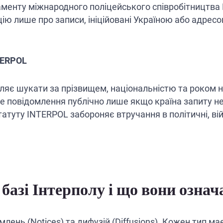
таменту міжнародного поліцейського співробітництва
ю лише про записи, ініційовані Україною або адресов
NTERPOL
яє шукати за прізвищем, національністю та роком н
е повідомлення публічно лише якщо країна запиту не
туту INTERPOL забороняє втручання в політичні, війсь
 базі Інтерполу і що вони озна
нь (Notices) та дифузій (Diffusions). Кожен тип має