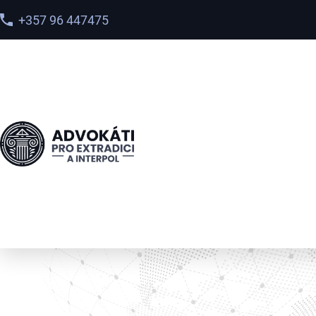
+357 96 447475
Головна
>
Послуги
>
Перевірка в базі Інтерполу: як