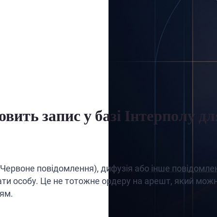
вить запис у базі Інтерполу д
(Червоне повідомлення), дифузія або інше повідомле
ти особу. Це не тотожне ордеру на арешт, який мо
ням.