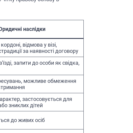
Юридичні наслідки
ордоні, відмова у візі,
традиції за наявності договору
'їзді, запити до особи як свідка,
ресувань, можливе обмеження
затримання
арактер, застосовується для
бо зниклих дітей
ься до живих осіб