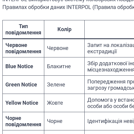
Правилах обробки даних INTERPOL (Правила обробк
Тип
Колір
повідомлення
Червоне
Запит на локаліза
Червоне
повідомлення
екстрадиції
Збір додаткової ін
Blue Notice
Блакитне
місцезнаходженн
Попередження про 
Green Notice
Зелене
загрозу громадськ
Допомога у встан
Yellow Notice
Жовте
особи або особи б
Чорне
Чорне
Ідентифікація нев
повідомлення