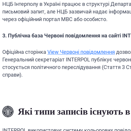
НЦБ Інтерполу в Україні працює в структурі Депар
письмовий запит, але НЦБ зазвичай надає інформаці
через офіційний портал МВС або особисто.
3. Публічна база Червоні повідомлення на сайті I
Офіційна сторінка
View Червоні повідомлення
дозвол
Генеральний секретаріат INTERPOL публікує червон
стосується політичного переслідування (Стаття 3 Ста
справи).
Які типи записів існують в
INTERPOL використовує систему кольорових повідомле