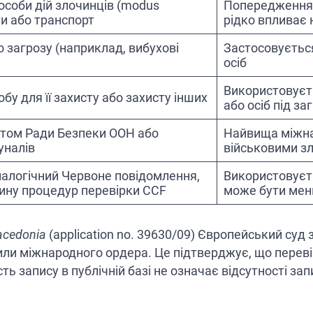
особи дій злочинців (modus
Попередження 
ти або транспорт
рідко впливає 
загрозу (наприклад, вибухові
Застосовується
осіб
Використовуєт
бу для її захисту або захисту інших
або осіб під з
итом Ради Безпеки ООН або
Найвища міжнар
уналів
військовими з
налогічний Червоне повідомлення,
Використовуєт
ину процедур перевірки CCF
може бути мен
Macedonia
(application no. 39630/09) Європейський суд
или міжнародного ордера. Це підтверджує, що переві
 запису в публічній базі не означає відсутності запи