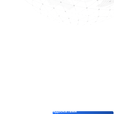
Як перевірити с
особу в міжнарод
розшуку Інтерп
Перевірка в базі Інтерполу можливе офіцій
файлів Інтерполу (CCF), яка працює у Ліо
Інтерполу вашої країни. Публічна база дан
червоних повідомлень — більшість запис
органам і не публікується в інтернеті. Че
ордером на арешт, а лише запитом одної к
можливої екстрадиції.
Зв’язатися з адвокатами