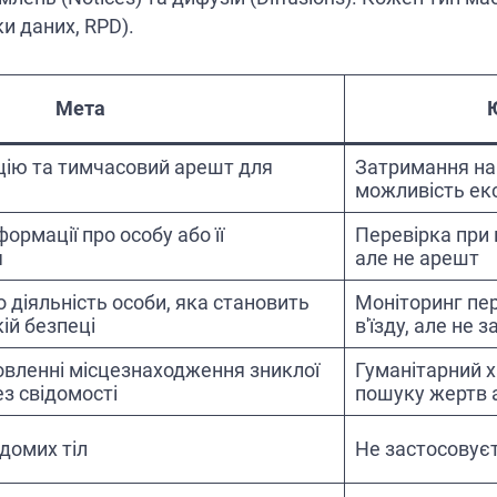
и даних, RPD).
Мета
цію та тимчасовий арешт для
Затримання на к
можливість екс
формації про особу або її
Перевірка при в
я
але не арешт
діяльність особи, яка становить
Моніторинг пе
ій безпеці
в'їзду, але не 
овленні місцезнаходження зниклої
Гуманітарний х
ез свідомості
пошуку жертв а
ідомих тіл
Не застосовуєт