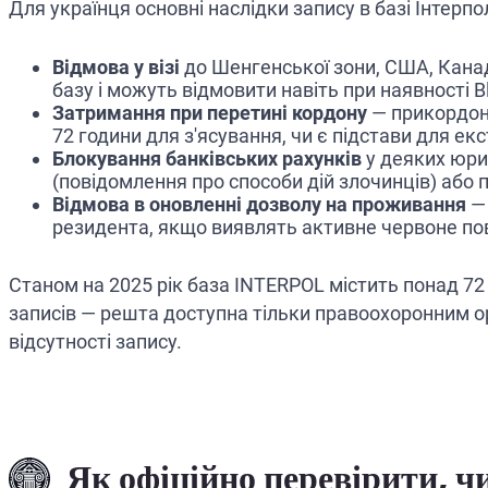
Для українця основні наслідки запису в базі Інтерп
Відмова у візі
до Шенгенської зони, США, Канад
базу і можуть відмовити навіть при наявності Bl
Затримання при перетині кордону
— прикордонн
72 години для з'ясування, чи є підстави для екс
Блокування банківських рахунків
у деяких юрис
(повідомлення про способи дій злочинців) або п
Відмова в оновленні дозволу на проживання
— 
резидента, якщо виявлять активне червоне по
Станом на 2025 рік база INTERPOL містить понад 72
записів — решта доступна тільки правоохоронним ор
відсутності запису.
Як офіційно перевірити, чи