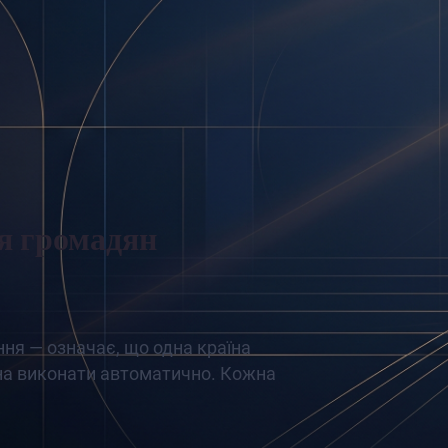
ля громадян
ння — означає, що одна країна
жна виконати автоматично. Кожна