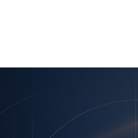
 Інтерполу
терполу
я ООН та Інтерполу