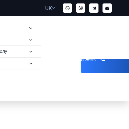
UK
полу
Замовити дзвінок
ерполу
олу
ерполу
олу
 Інтерполу
терполу
терполу
ння Інтерполу