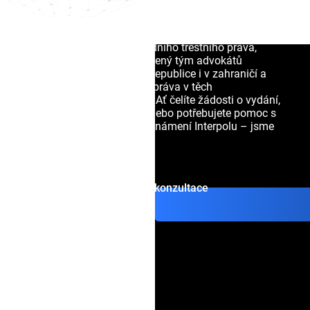
Fialové oznámen
Naše advokátní kancelář poskytuje komplexní právní
Černé oznámení
služby v oblasti mezinárodního trestního práva,
extradice a Interpolu. Zkušený tým advokátů
Silver Notice
zastupuje klienty v České republice i v zahraničí a
pomáhá jim chránit jejich práva v těch
Zvláštní oznám
nejnáročnějších situacích. Ať čelíte žádosti o vydání,
mezinárodnímu zatykači nebo potřebujete pomoc s
odstraněním červeného oznámení Interpolu – jsme
tu pro vás.
Bezplatná konzultace