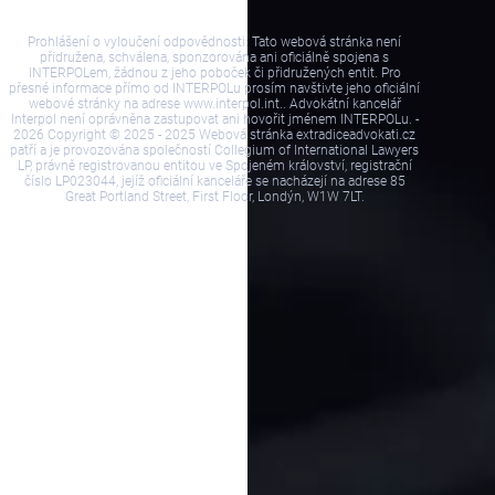
Prohlášení o vyloučení odpovědnosti: Tato webová stránka není
přidružena, schválena, sponzorována ani oficiálně spojena s
INTERPOLem, žádnou z jeho poboček či přidružených entit. Pro
přesné informace přímo od INTERPOLu prosím navštivte jeho oficiální
webové stránky na adrese www.interpol.int.. Advokátní kancelář
Interpol není oprávněna zastupovat ani hovořit jménem INTERPOLu. -
2026 Copyright © 2025 - 2025 Webová stránka extradiceadvokati.cz
patří a je provozována společností Collegium of International Lawyers
LP, právně registrovanou entitou ve Spojeném království, registrační
číslo LP023044, jejíž oficiální kanceláře se nacházejí na adrese 85
Great Portland Street, First Floor, Londýn, W1W 7LT.