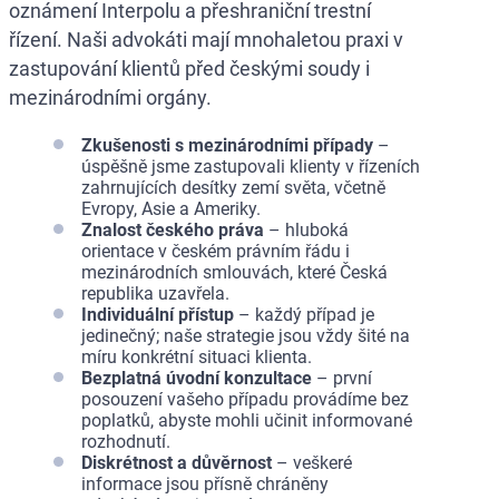
oznámení Interpolu a přeshraniční trestní
řízení. Naši advokáti mají mnohaletou praxi v
zastupování klientů před českými soudy i
mezinárodními orgány.
Zkušenosti s mezinárodními případy
–
úspěšně jsme zastupovali klienty v řízeních
zahrnujících desítky zemí světa, včetně
Evropy, Asie a Ameriky.
Znalost českého práva
– hluboká
orientace v českém právním řádu i
mezinárodních smlouvách, které Česká
republika uzavřela.
Individuální přístup
– každý případ je
jedinečný; naše strategie jsou vždy šité na
míru konkrétní situaci klienta.
Bezplatná úvodní konzultace
– první
posouzení vašeho případu provádíme bez
poplatků, abyste mohli učinit informované
rozhodnutí.
Diskrétnost a důvěrnost
– veškeré
informace jsou přísně chráněny