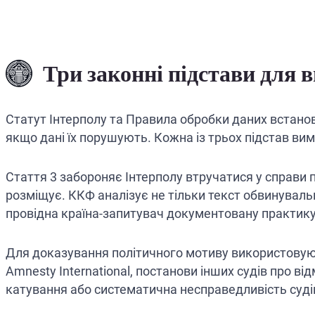
Три законні підстави для 
Статут Інтерполу та Правила обробки даних встанов
якщо дані їх порушують. Кожна із трьох підстав вим
Стаття 3 забороняє Інтерполу втручатися у справи по
розміщує. ККФ аналізує не тільки текст обвинувальн
провідна країна-запитувач документовану практик
Для доказування політичного мотиву використовуют
Amnesty International, постанови інших судів про в
катування або систематична несправедливість суді