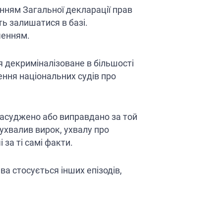
анням Загальної декларації прав
ь залишатися в базі.
ченням.
я декриміналізоване в більшості
ення національних судів про
засуджено або виправдано за той
 ухвалив вирок, ухвалу про
 за ті самі факти.
ва стосується інших епізодів,