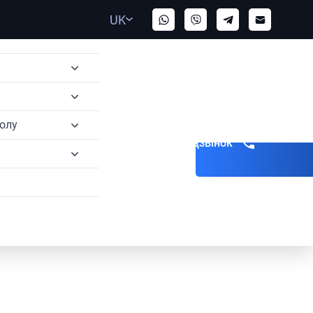
UK
полу
Замовити дзвінок
ерполу
олу
ерполу
олу
 Інтерполу
терполу
терполу
ння Інтерполу