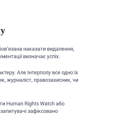
лу
бов’язана наказати видалення,
ументації визначає успіх.
ктеру. Але Інтерполу все одно їх
ик, журналіст, правозахисник, чи
ти Human Rights Watch або
і-запитувачі зафіксовано