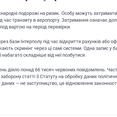
ародні подорожі на ризик. Особу можуть затримати 
ь під час транзиту в аеропорту. Затримання означає до
под вартою на період перевірки.
ерез бази Інтерполу під час відкриття рахунків або о
ускають скринінг через ці самі системи. Одна запис у б
і набагато складніше від неї позбутися.
ічень діяло понад 66 тисяч червоних повідомлень. Час
аборону статті 3 Статуту на обробку даних політично
 даних — не заступництво, це відновлення законності