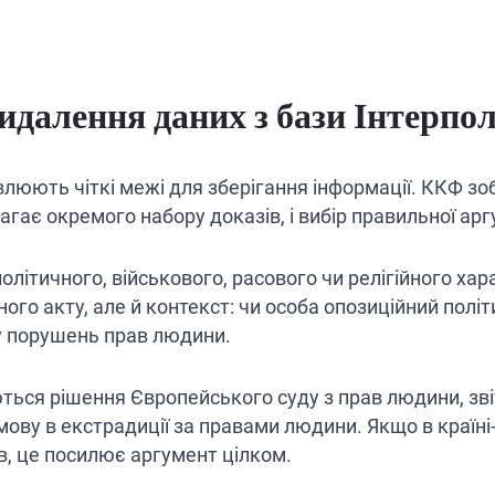
видалення даних з бази Інтерпо
люють чіткі межі для зберігання інформації. ККФ зо
агає окремого набору доказів, і вибір правильної арг
літичного, військового, расового чи релігійного хара
ого акту, але й контекст: чи особа опозиційний політ
у порушень прав людини.
ься рішення Європейського суду з прав людини, зві
ідмову в екстрадиції за правами людини. Якщо в країн
в, це посилює аргумент цілком.