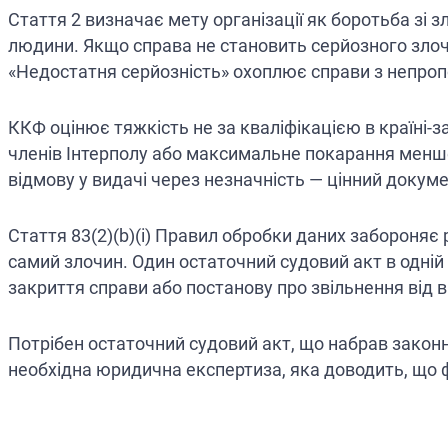
Стаття 2 визначає мету організації як боротьба зі 
людини. Якщо справа не становить серйозного злоч
«Недостатня серйозність» охоплює справи з непр
ККФ оцінює тяжкість не за кваліфікацією в країні-
членів Інтерполу або максимальне покарання менше 
відмову у видачі через незначність — цінний докуме
Стаття 83(2)(b)(i) Правил обробки даних забороня
самий злочин. Один остаточний судовий акт в одній 
закриття справи або постанову про звільнення від ві
Потрібен остаточний судовий акт, що набрав законно
необхідна юридична експертиза, яка доводить, що ф