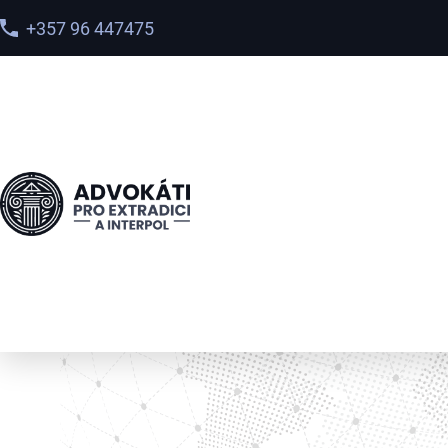
+357 96 447475
Головна
>
Послуги
>
Видалення даних з бази Інтерп