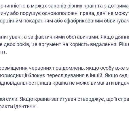
злочинністю в межах законів різних країн та з дотрим
ину або порушує основоположні права, дані не можут
опорційним покаранням або сфабрикованим обвинува
запитувачі, а за фактичними обставинами. Якщо діянн
двох років, це аргумент на користь видалення. Ріш
нт.
є розміщення червоних повідомлень, якщо особу вже 
юрисдикції блокує переслідування в іншій. Якщо суд
дповідальності, інша країна не може вимагати видачі
ї сили. Якщо країна-запитувач стверджує, що її спра
акти ідентичні.