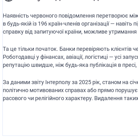
Наявність червоного повідомлення перетворює міжн
в будь-якій із 196 країн-членів організації — навіт
справку від запитуючої країни, можливе утримання 
Та це тільки початок. Банки перевіряють клієнтів ч
Роботодавці у фінансах, авіації, логістиці — усі зап
репутацію швидше, ніж будь-яка публікація в пресі, 
За даними звіту Інтерполу за 2025 рік, станом на с
політично мотивованих справах або прямо порушує з
расового чи релігійного характеру. Видалення таких