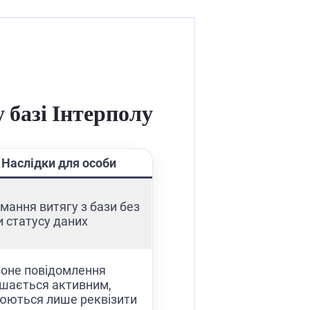
 базі Інтерполу
Наслідки для особи
мання витягу з бази без
и статусу даних
оне повідомлення
шається активним,
юються лише реквізити