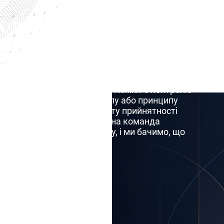
Фіолетове повідомлення
 з бази Інтерполу
Чорне повідомлення Ін
Спеціальні повідомленн
 через офіційний запит до Комісії з контролю
атей 2 і 3 Статуту Інтерполу або принципу
 дев’яти місяців від моменту прийнятності
кументовані. Наша юридична команда
28 юрисдикціях з 2018 року, і ми бачимо, що
алоймовірний.