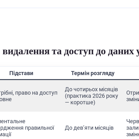
видалення та доступ до даних у
Підстави
Термін розгляду
До чотирьох місяців
рібні, право на доступ
Отри
(практика 2026 року
овне
змін
— коротше)
ентальне
Черв
ердження правильної
До дев’яти місяців
зали
мації
змін