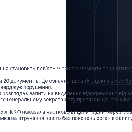
ння становить дев’ять місяців з моменту прийнятност
20 документів. Це означає, що вибір доказів має б
дтверджує порушення.
розглядає запити на видалення відокремлено від зап
ого Генеральному секретаріату протягом одного міся
іл: ККФ наказала частково видалити дані через мо
сії на втручання навіть без пояснень органів-запиту