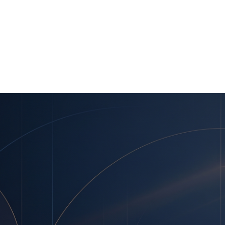
 Інтерполу
терполу
я ООН та Інтерполу