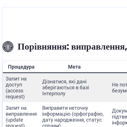
Порівняння: виправлення, 
Процедура
Мета
Запит на
Дізнатися, які дані
доступ
Не пот
зберігаються в базі
(access
безум
Інтерполу
request)
Запит на
Виправити неточну
Докум
виправлення
інформацію (орфографію,
підтв
(update
дату народження, статус
інфор
request)
справи)