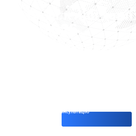
Видалення даних
— 2026
Видалення даних з бази Інтерполу можливе
за файлами (ККФ) на підставі порушення ст
non bis in idem. Процедура займає близько
клопотання, якщо підстави належно задо
супроводила запити на видалення даних у 
без стратегічного підбору доказів успіх м
Отримати консультацію