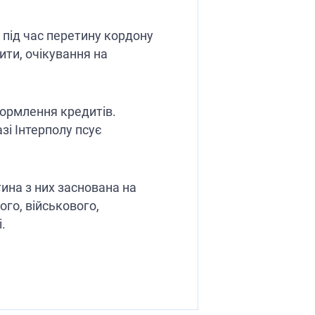
під час перетину кордону
пити, очікування на
формлення кредитів.
азі Інтерполу псує
тина з них заснована на
го, військового,
.