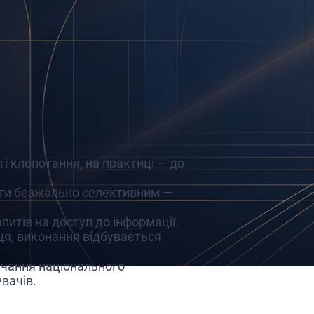
і клопотання, на практиці — до
ути безжально селективним —
итів на доступ до інформації.
ця, виконання відбувається
вчання національного
вачів.