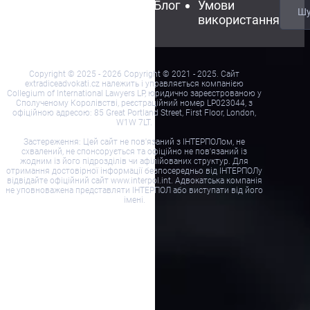
Зв’яжіться
FAQ
Блог
Умови
з нами
використання
Copyright © 2025 - 2026 Copyright © 2021 - 2025. Сайт
extradiceadvokati.cz належить і управляється компанією
Collegium of International Lawyers LP, юридично зареєстрованою у
Сполученому Королівстві, реєстраційний номер LP023044, з
офіційною адресою: 85 Great Portland Street, First Floor, London,
W1W 7LT.
Застереження: Цей сайт не пов'язаний з ІНТЕРПОЛом, не
схвалений, не спонсорується та офіційно не пов'язаний із
жодним із його підрозділів чи афілійованих структур. Для
отримання достовірної інформації безпосередньо від ІНТЕРПОЛу
відвідайте офіційний сайт www.interpol.int. Адвокатська компанія
не уповноважена представляти ІНТЕРПОЛ або виступати від його
імені.