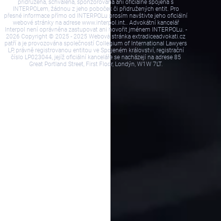
přidružena, schválena, sponzorována ani oficiálně spojena s
INTERPOLem, žádnou z jeho poboček či přidružených entit. Pro
přesné informace přímo od INTERPOLu prosím navštivte jeho oficiální
webové stránky na adrese www.interpol.int.. Advokátní kancelář
Interpol není oprávněna zastupovat ani hovořit jménem INTERPOLu. -
2026 Copyright © 2025 - 2025 Webová stránka extradiceadvokati.cz
patří a je provozována společností Collegium of International Lawyers
LP, právně registrovanou entitou ve Spojeném království, registrační
číslo LP023044, jejíž oficiální kanceláře se nacházejí na adrese 85
Great Portland Street, First Floor, Londýn, W1W 7LT.