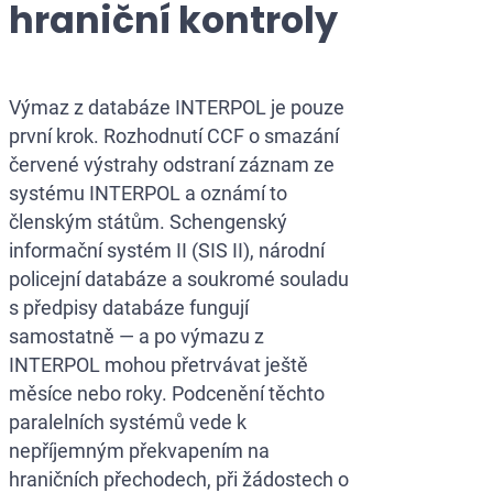
hraniční kontroly
Fialové oznámen
Černé oznámení
Výmaz z databáze INTERPOL je pouze
Silver Notice
první krok. Rozhodnutí CCF o smazání
Zvláštní oznám
červené výstrahy odstraní záznam ze
systému INTERPOL a oznámí to
členským státům. Schengenský
informační systém II (SIS II), národní
policejní databáze a soukromé souladu
s předpisy databáze fungují
samostatně — a po výmazu z
INTERPOL mohou přetrvávat ještě
měsíce nebo roky. Podcenění těchto
paralelních systémů vede k
nepříjemným překvapením na
hraničních přechodech, při žádostech o