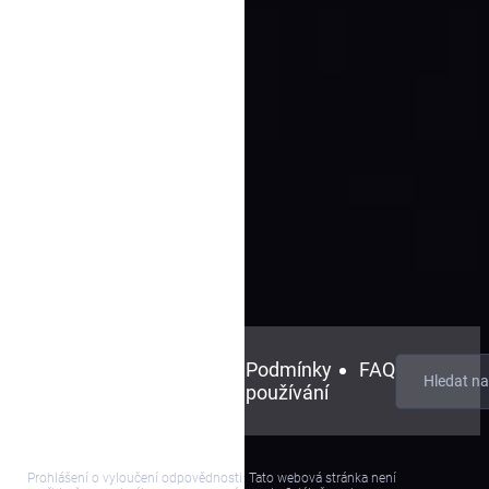
Blog
Kontaktujte
Podmínky
FAQ
nás
používání
Prohlášení o vyloučení odpovědnosti: Tato webová stránka není