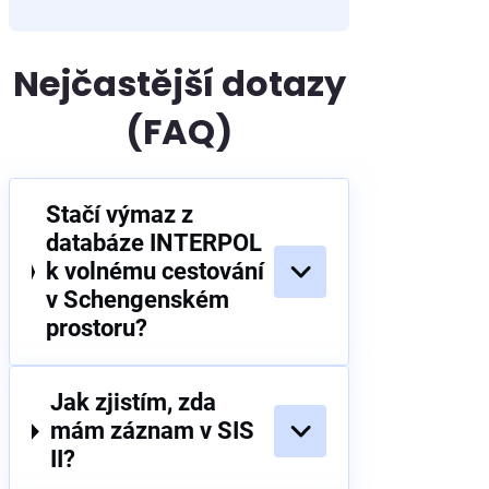
Nejčastější dotazy
(FAQ)
Stačí výmaz z
databáze INTERPOL
k volnému cestování
v Schengenském
prostoru?
Jak zjistím, zda
mám záznam v SIS
II?